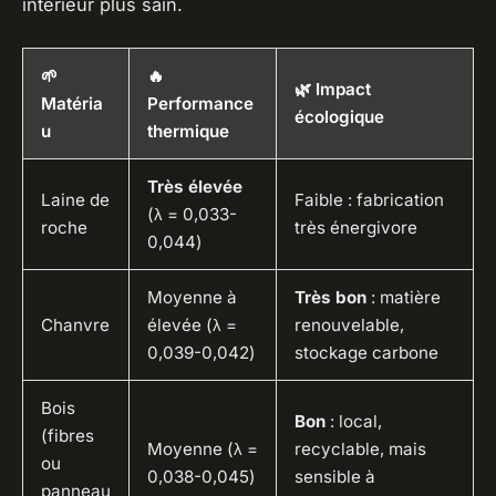
intérieur plus sain.
🌱
🔥
🌿 Impact
Matéria
Performance
écologique
u
thermique
Très élevée
Laine de
Faible : fabrication
(λ = 0,033-
roche
très énergivore
0,044)
Moyenne à
Très bon
: matière
Chanvre
élevée (λ =
renouvelable,
0,039-0,042)
stockage carbone
Bois
Bon
: local,
(fibres
Moyenne (λ =
recyclable, mais
ou
0,038-0,045)
sensible à
panneau