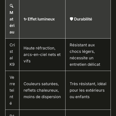
🔍
M
at
✨ Effet lumineux
🛡 Durabilité
éri
au
Cri
Résistant aux
Haute réfraction,
st
chocs légers,
arcs-en-ciel nets et
al
nécessite un
vifs
K9
entretien délicat
Ve
rre
Couleurs saturées,
Très résistant, idéal
tei
reflets chaleureux,
pour les extérieurs
nt
moins de dispersion
ou enfants
é