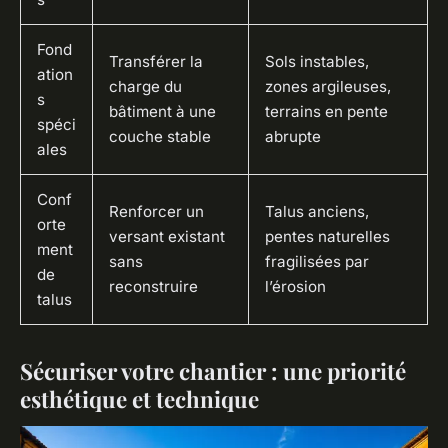
Fond
Transférer la
Sols instables,
ation
charge du
zones argileuses,
s
bâtiment à une
terrains en pente
spéci
couche stable
abrupte
ales
Conf
Renforcer un
Talus anciens,
orte
versant existant
pentes naturelles
ment
sans
fragilisées par
de
reconstruire
l’érosion
talus
Sécuriser votre chantier : une priorité
esthétique et technique