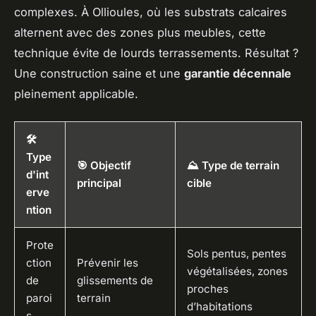
complexes. À Ollioules, où les substrats calcaires
alternent avec des zones plus meubles, cette
technique évite de lourds terrassements. Résultat ?
Une construction saine et une
garantie décennale
pleinement applicable.
🛠️
Type
🎯 Objectif
⛰️ Type de terrain
d'int
principal
cible
erve
ntion
Prote
Sols pentus, pentes
ction
Prévenir les
végétalisées, zones
de
glissements de
proches
paroi
terrain
d’habitations
s