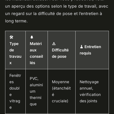
un aperçu des options selon le type de travail, avec
un regard sur la difficulté de pose et l’entretien à
long terme.
🛠️
🌲
Type
Matéri
⚠️
🧹 Entretien
de
aux
Difficulté
requis
travau
conseil
de pose
x
lés
Fenêtr
PVC,
es
Moyenne
Nettoyage
alumini
doubl
(étanchéit
annuel,
um
e
é
vérification
thermi
vitrag
cruciale)
des joints
que
e