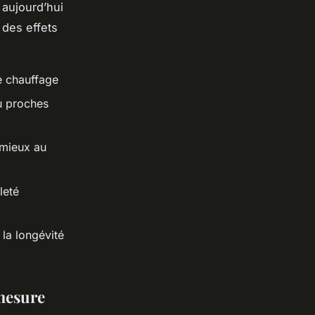
 aujourd’hui
 des effets
de chauffage
u proches
 mieux au
leté
 la longévité
 mesure