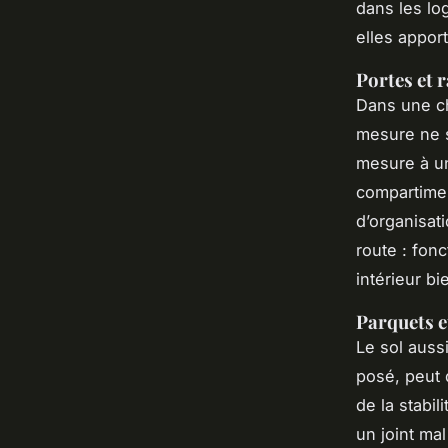
dans les lo
elles appor
Portes et 
Dans une ch
mesure ne s
mesure à un
compartimen
d’organisati
route : fonc
intérieur b
Parquets et
Le sol auss
posé, peut 
de la stabi
un joint mal