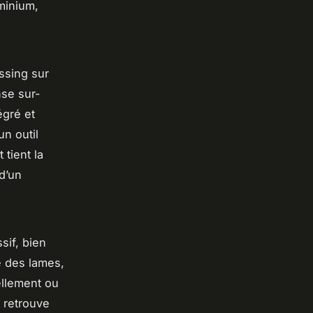
minium,
ssing sur
nse sur-
égré et
n outil
 tient la
 d’un
sif, bien
é des lames,
ellement ou
e retrouve