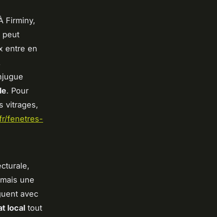
À Firminy,
e peut
x entre en
,
onjugue
le
. Pour
 vitrages,
fr/fenetres-
ecturale,
 mais une
oguent avec
at local
tout