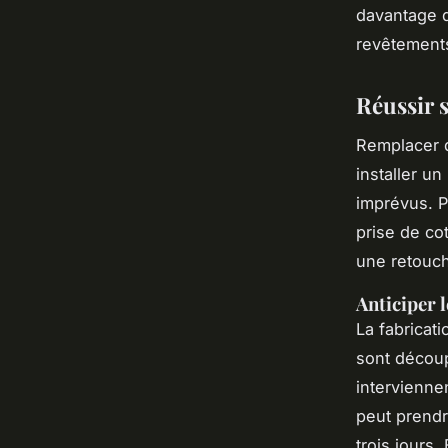
davantage da
revêtements.
Réussir 
Remplacer d
installer un
imprévus. P
prise de cot
une retouche
Anticiper 
La fabricati
sont découp
intervienne
peut prendr
trois jours.