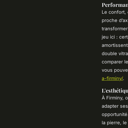
Performan
Le confort, 
proche d’ax
transformer
jeu ici : c
amortissent
double vitr
comparer le
vous pouvez
a-firminy/
.
L'esthétiq
À Firminy, o
adapter ses
opportunité
la pierre, l