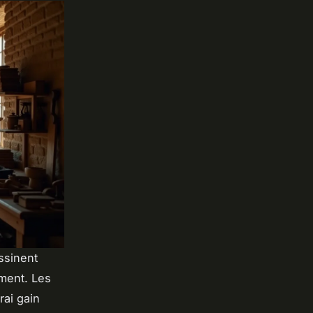
essinent
ement. Les
rai gain