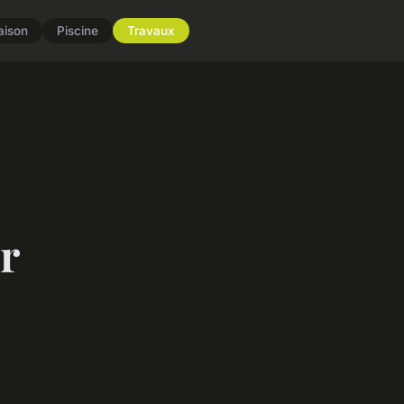
aison
Piscine
Travaux
r