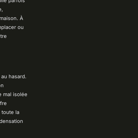
lie parfois
e,
 maison. À
mplacer ou
tre
 au hasard.
on
e mal isolée
fre
 toute la
ndensation