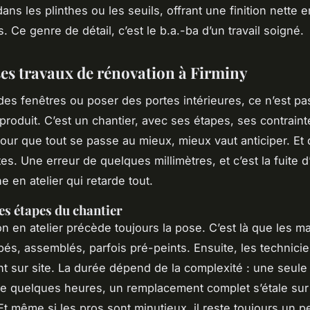
ns les plinthes ou les seuils, offrant une finition nette 
 Ce genre de détail, c’est le b.a.-ba d’un travail soigné.
ses travaux de rénovation à Firminy
es fenêtres ou poser des portes intérieures, ce n’est pa
 produit. C’est un chantier, avec ses étapes, ses contraint
our que tout se passe au mieux, mieux vaut anticiper. Et d
es. Une erreur de quelques millimètres, et c’est la fuite d’
 en atelier qui retarde tout.
les étapes du chantier
on en atelier précède toujours la pose. C’est là que les m
és, assemblés, parfois pré-peints. Ensuite, les technici
nt sur site. La durée dépend de la complexité : une seule
e quelques heures, un remplacement complet s’étale su
 Et même si les pros sont minutieux, il reste toujours un 