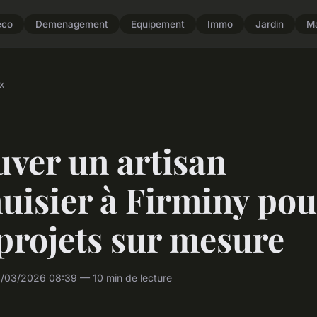
eco
Demenagement
Equipement
Immo
Jardin
M
x
ver un artisan
uisier à Firminy pou
projets sur mesure
/03/2026 08:39 — 10 min de lecture