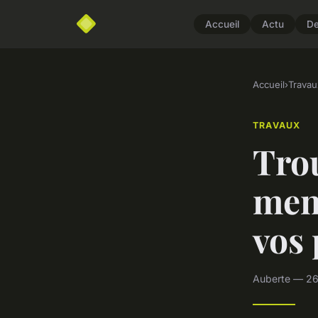
Accueil
Actu
D
Accueil
›
Travau
TRAVAUX
Trou
men
vos 
Auberte — 26