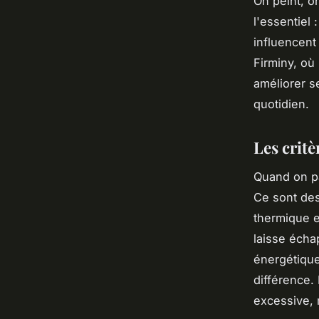
On peint, o
l'essentiel 
influencent
Firminy, où
améliorer s
quotidien.
Les critè
Quand on pa
Ce sont des
thermique e
laisse écha
énergétique.
différence.
excessive,