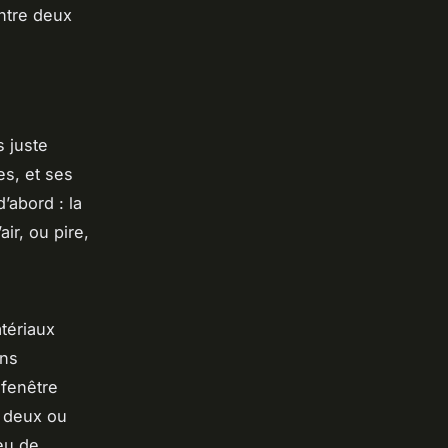
entre deux
s juste
es, et ses
’abord : la
air, ou pire,
atériaux
ens
 fenêtre
r deux ou
peu de