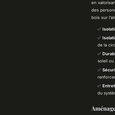
en valorisa
des personn
bois sur l’
✅
Isolat
✅
Isolat
de la cir
✅
Durabi
soleil ou
✅
Sécur
renforcen
✅
Entret
du syst
Aménagem