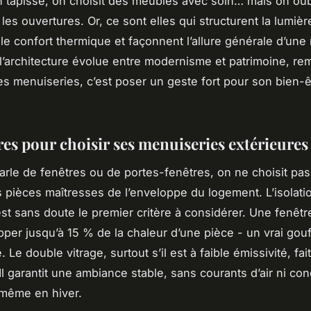
n tapisse, on choisit des meubles avec soin… mais on oub
: les ouvertures. Or, ce sont elles qui structurent la lumièr
 le confort thermique et façonnent l’allure générale d’une
 l’architecture évolue entre modernisme et patrimoine, re
es menuiseries, c’est poser un geste fort pour son bien-ê
res pour choisir ses menuiseries extérieures
rle de fenêtres ou de portes-fenêtres, on ne choisit pas
 pièces maîtresses de l’enveloppe du logement. L’isolati
st sans doute le premier critère à considérer. Une fenêtr
pper jusqu’à 15 % de la chaleur d’une pièce - un vrai gouf
 Le double vitrage, surtout s’il est à faible émissivité, fait
 Il garantit une ambiance stable, sans courants d’air ni co
 même en hiver.