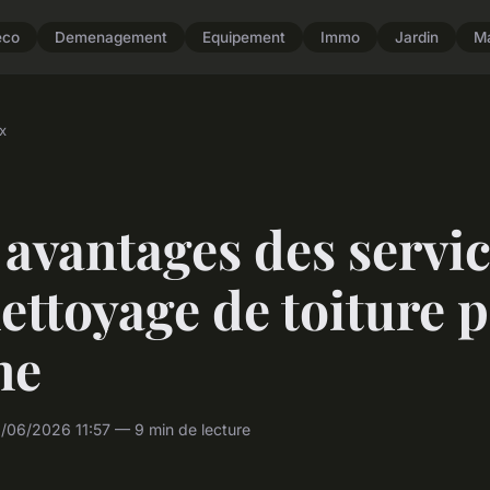
eco
Demenagement
Equipement
Immo
Jardin
M
x
avantages des servi
ettoyage de toiture 
ne
/06/2026 11:57 — 9 min de lecture