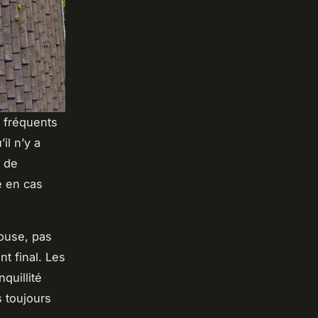
p fréquents
il n’y a
e de
e en cas
louse, pas
t final. Les
nquillité
 toujours