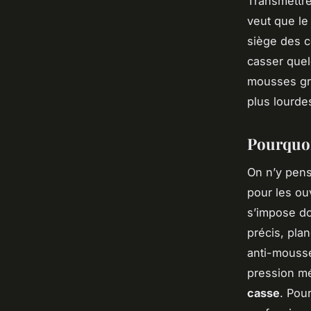
Transmettre
veut que le 
siège des c
casser quel
mousses grig
plus lourde
Pourquoi
On n’y pense
pour les ou
s’impose do
précis, pla
anti-mousse
pression mé
casse
. Pou