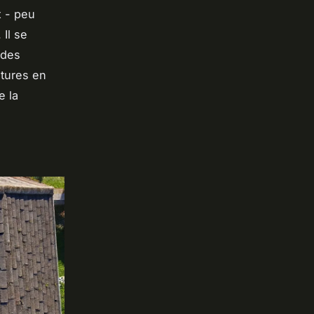
x - peu
 Il se
odes
itures en
e la