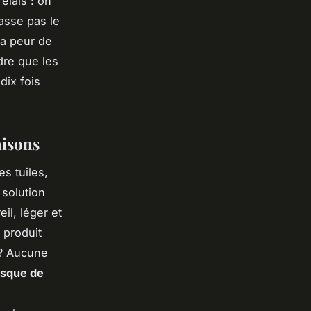
elais : on
fasse pas le
la peur de
dre que les
dix fois
aisons
es tuiles,
 solution
il, léger et
 produit
 ? Aucune
isque de
n