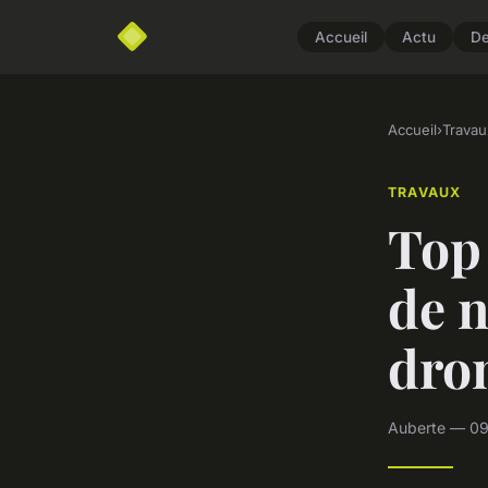
Accueil
Actu
D
Accueil
›
Travau
TRAVAUX
Top 
de n
dro
Auberte — 09