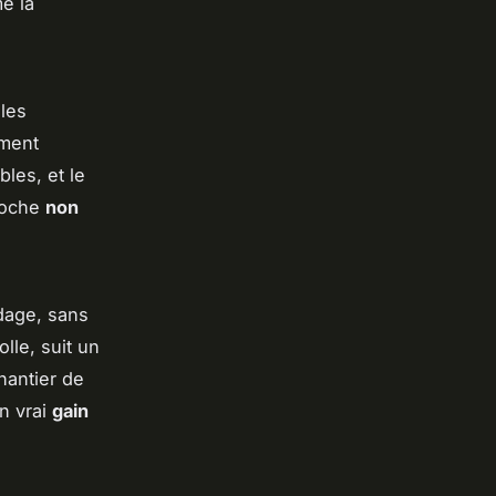
e la
 les
ement
les, et le
proche
non
dage, sans
lle, suit un
hantier de
n vrai
gain