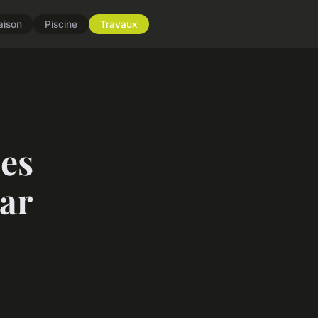
aison
Piscine
Travaux
ces
par