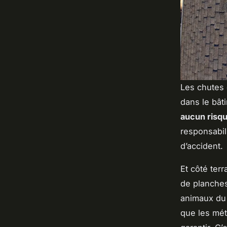
Les chutes 
dans le bât
aucun risq
responsabili
d’accident.
Et côté terr
de planches
animaux du j
que les mé