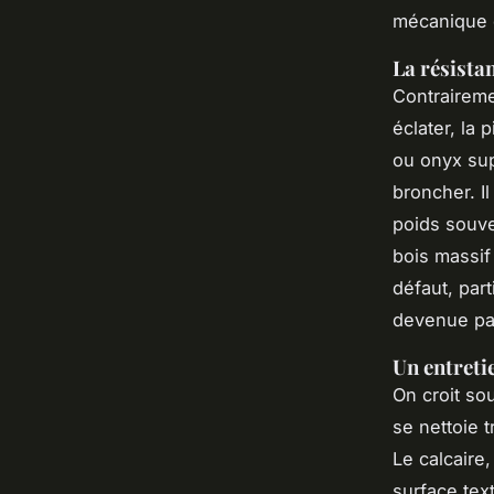
mécanique 
La résista
Contraireme
éclater, la 
ou onyx sup
broncher. I
poids souv
bois massif 
défaut, part
devenue par
Un entreti
On croit so
se nettoie 
Le calcaire
surface tex