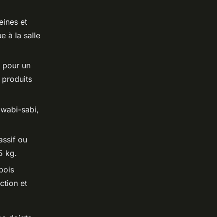
eines et
 à la salle
e pour un
 produits
u
wabi-sabi
,
assif ou
5 kg.
bois
ction et