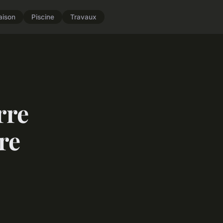
aison
Piscine
Travaux
rre
re