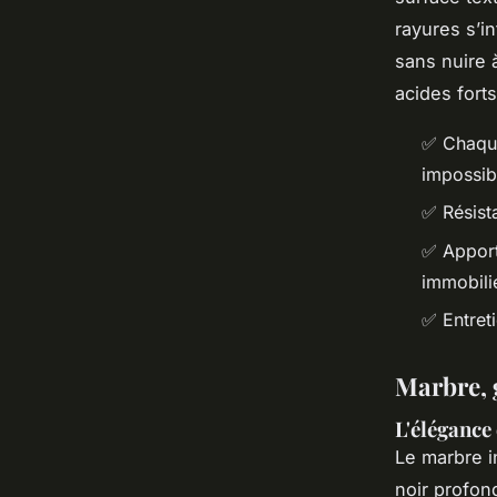
rayures s’i
sans nuire à
acides forts
✅ Chaque
impossib
✅ Résist
✅ Apport
immobili
✅ Entret
Marbre, g
L'élégance
Le marbre i
noir profon