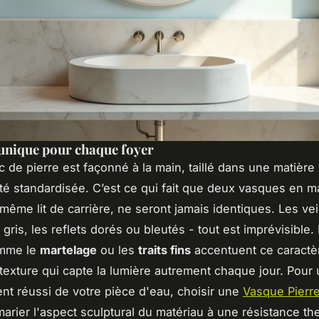
unique pour chaque foyer
 de pierre est façonné à la main, taillé dans une matière 
été standardisée. C’est ce qui fait que deux vasques en m
ême lit de carrière, ne seront jamais identiques. Les vei
gris, les reflets dorés ou bleutés - tout est imprévisible.
omme le
martelage
ou les
traits fins
accentuent ce caractèr
 texture qui capte la lumière autrement chaque jour. Pour
 réussi de votre pièce d'eau, choisir une
Vasque Pierre
arier l'aspect sculptural du matériau à une résistance th