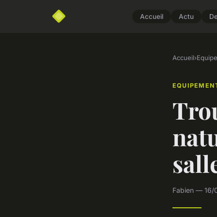
Accueil
Actu
D
Accueil
›
Equip
EQUIPEMEN
Trou
natu
sall
Fabien — 16/