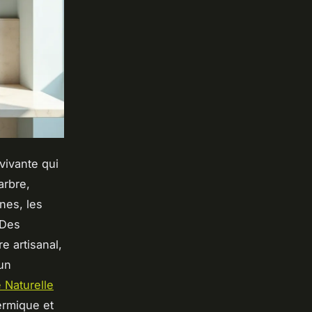
vivante qui
arbre,
nes, les
 Des
e artisanal,
 un
 Naturelle
ermique et