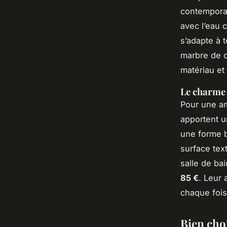
contemporai
avec l’eau 
s’adapte à 
marbre de q
matériau et
Le charme b
Pour une am
apportent u
une forme br
surface tex
salle de ba
85 €
. Leur 
chaque fois
Bien choi