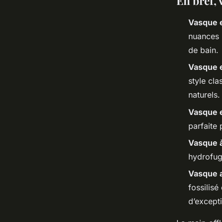
En bref, 
Vasque e
nuances 
de bain.
Vasque 
style cl
naturels.
Vasque e
parfaite
Vasque 
hydrofug
Vasque a
fossilisé
d’except