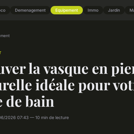
eco
Demenagement
Equipement
Immo
Jardin
M
ement
T
ver la vasque en pie
relle idéale pour vot
e de bain
06/2026 07:43 — 10 min de lecture