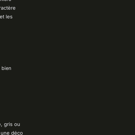
ractère
et les
 bien
, gris ou
s une déco