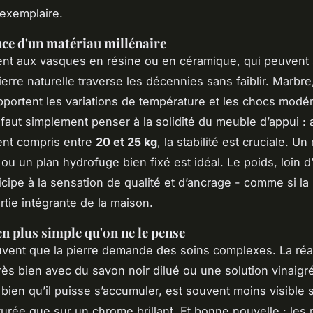
exemplaire.
nce d'un matériau millénaire
nt aux vasques en résine ou en céramique, qui peuvent 
pierre naturelle traverse les décennies sans faiblir. Marbre,
portent les variations de température et les chocs modé
l faut simplement penser à la solidité du meuble d’appui :
ent compris entre
20 et 25 kg
, la stabilité est cruciale. U
ou un plan hydrofuge bien fixé est idéal. Le poids, loin d
icipe à la sensation de qualité et d’ancrage - comme si la 
tie intégrante de la maison.
en plus simple qu'on ne le pense
uvent que la pierre demande des soins complexes. La réali
très bien avec du savon noir dilué ou une solution vinaig
, bien qu’il puisse s’accumuler, est souvent moins visible 
turée que sur un chrome brillant. Et bonne nouvelle : les 