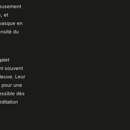
cieusement
, et
 vasque en
densité du
galet
nt souvent
fleuve. Leur
s pour une
cessible dès
éditation