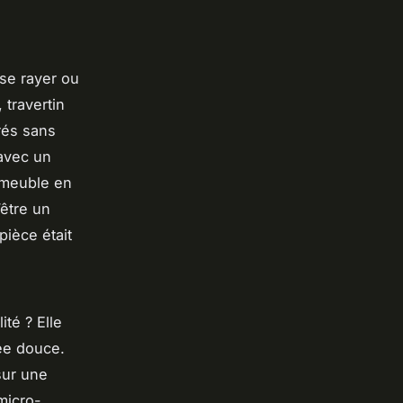
se rayer ou
 travertin
rés sans
 avec un
n meuble en
’être un
pièce était
té ? Elle
rée douce.
sur une
micro-