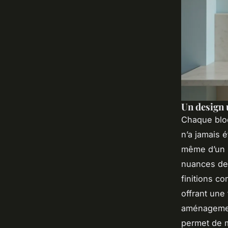
Un design 
Chaque bloc
n’a jamais 
même d’un m
nuances de 
finitions c
offrant une
aménagement
permet de m