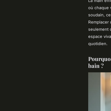
La main eff
où chaque v
soudain, ce
Remplacer 
seulement c
espace viva
quotidien.
Pourquoi
bain ?