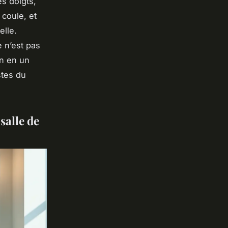
es doigts,
 coule, et
elle.
e n’est pas
in en un
stes du
salle de