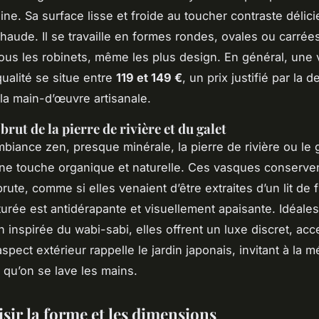
ne. Sa surface lisse et froide au toucher contraste déli
chaude. Il se travaille en formes rondes, ovales ou carrées
tous les robinets, même les plus design. En général, une
ualité se situe entre
119 et 149 €
, un prix justifié par la 
 la main-d’œuvre artisanale.
rut de la pierre de rivière et du galet
biance zen, presque minérale, la pierre de rivière ou le 
ne touche organique et naturelle. Ces vasques conserve
ute, comme si elles venaient d’être extraites d’un lit de 
turée est antidérapante et visuellement apaisante. Idéale
in inspirée du
wabi-sabi
, elles offrent un luxe discret, ac
aspect extérieur rappelle le jardin japonais, invitant à la m
 qu’on se lave les mains.
sir la forme et les dimensions