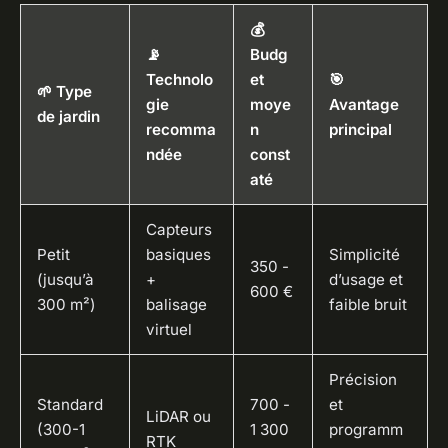
💰
📡
Budg
Technolo
et
🎯
🌱 Type
gie
moye
Avantage
de jardin
recomma
n
principal
ndée
const
até
Capteurs
Petit
basiques
Simplicité
350 -
(jusqu’à
+
d’usage et
600 €
300 m²)
balisage
faible bruit
virtuel
Précision
Standard
700 -
et
LiDAR ou
(300-1
1 300
programm
RTK